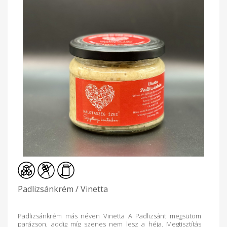
Padlizsánkrém / Vinetta
Padlizsánkrém más néven Vinetta A Padlizsánt megsütöm
parázson, addig míg szenes nem lesz a héja. Megtisztítás