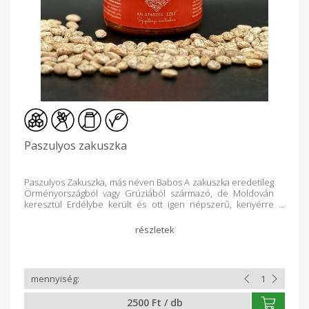
Paszulyos zakuszka
Paszulyos Zakuszka, más néven Babos A zakuszka eredetileg
Örményországból vagy Grúziából származó, de Moldován
keresztül Erdélybe került és ott igen népszerű, kenyérre
kenhető, különféle zöldségekből és paprikából készült krém,
amely felhasználható az ételek ízesítésére, illetve
tésztaételekhez is hozzáadott mártásként. Összetevők:
Vöröshagyma, pritaminpaprika, parázson sült padlizsán,
sárgarépa, paszuly (bab), paradicsomlé, só, bors, babérlevél,
napraforgóolaj, Na-Benzoát.
2500 Ft / db