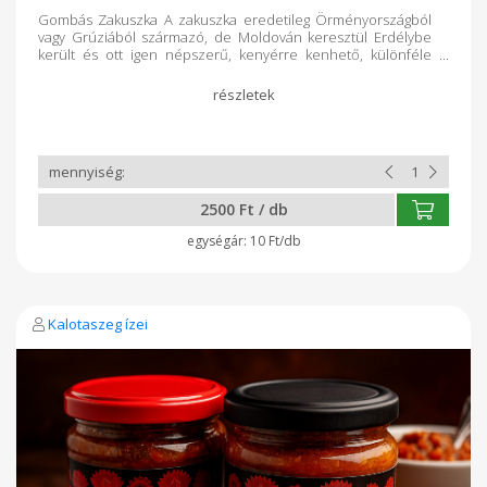
Gombás Zakuszka A zakuszka eredetileg Örményországból
vagy Grúziából származó, de Moldován keresztül Erdélybe
került és ott igen népszerű, kenyérre kenhető, különféle
zöldségekből és paprikából készült krém, amely
felhasználható az ételek ízesítésére, illetve tésztaételekhez
is hozzáadott mártásként. Összetevők: Vöröshagyma,
pritaminpaprika, parázson sült padlizsán, sárgarépa, csiperke
gomba, csilipaprika, paradicsomlé, só, bors, babérlevél,
napraforgóolaj, Na-Benzoát.
2500 Ft / db
10 Ft/db
Kalotaszeg ízei