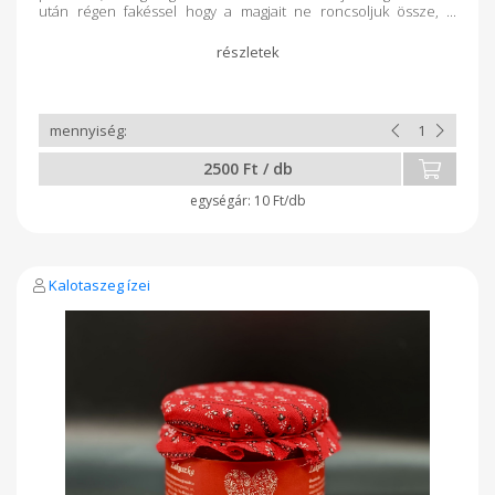
után régen fakéssel hogy a magjait ne roncsoljuk össze,
napjainkban pépesre törjük. Házilag készített majonézzel
dúsítjuk. Összetevők: Házi tojásnak a sárgája,
mustár, napraforgó olaj, só, bors, vöröshagyma. Kedves
Vásárlóink! Padlizsánkrémünk egyedisége abban rejlik, hogy
frissen készül, friss fogyasztásra. A kulináris élvezeteket szem
előtt tartva, nincs hő kezelve és nincs benne tartósítószer.
Szavatossági ideje kézhezvételtől számítva 1 hét. Utána az
élvezeti értéke csökken. Amikor megkapta az üveg
2500 Ft / db
padlizsánkrémünket tegye hűtőszekrénybe és napokon
belül fogyassza el! Jó étvágyat kívánunk Kalotaszeg ízei
10 Ft/db
Melinda és Gabi
Kalotaszeg ízei