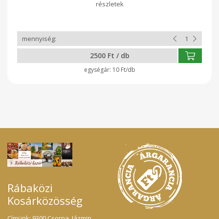
felhasználható az ételek ízesítésére, illetve tésztaételekhez
is hozzáadott mártásként. Összetevői: Vöröshagyma,
pritaminpaprika, parázson sült padlizsán, sárgarépa,
paradicsomlé, só, bors, babérlevél, napraforgó olaj, Na-
Benzoát.
2500 Ft / db
10 Ft/db
Rábaközi
Kosárközösség
Címünk: 9300 Csorna, Jázmin