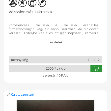
Vöröslencsés zakuszka
Vöröslencsés Zakuszka A zakuszka eredetileg
Örményországból vagy Grúziából származó, de Moldován
keresztül Erdélybe került és ott igen népszerű, kenyérre
kenhető, különféle zöldségekből és paprikából készült krém,
amely felhasználható az ételek ízesítésére, illetve
tésztaételekhez is hozzáadott mártásként. Összetevők:
Vöröshagyma, pritaminpaprika, parázson sült padlizsán,
sárgarépa, vöröslencse, paradicsomlé, só, bors, babérlevél,
napraforgóolaj, Na-Benzoát
2500 Ft / db
10 Ft/db
Kalotaszeg ízei