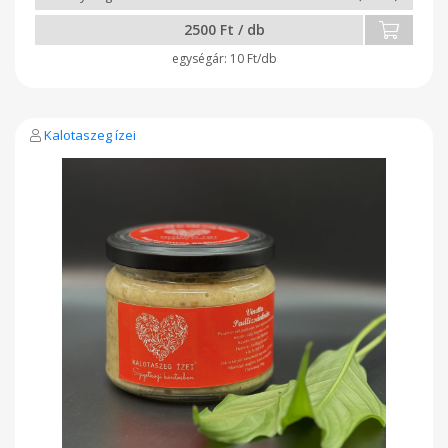
Összetevők: Vöröshagyma, pritaminpaprika, parázson sült
2500 Ft / db
padlizsán, sárgarépa, hal, paradicsomlé, só, bors, babérlevél,
napraforgóolaj, Na-Benzoát.
10 Ft/db
Kalotaszeg ízei