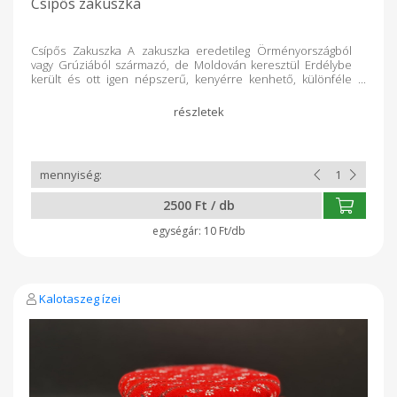
Csípős zakuszka
Csípős Zakuszka A zakuszka eredetileg Örményországból
vagy Grúziából származó, de Moldován keresztül Erdélybe
került és ott igen népszerű, kenyérre kenhető, különféle
zöldségekből és paprikából készült krém, amely
felhasználható az ételek ízesítésére, illetve tésztaételekhez
is hozzáadott mártásként. Összetevők: vöröshagyma,
pritaminpaprika, parázson sült padlizsán, sárgarépa,
paradicsomlé, csilipaprika, só, bors, babérlevél,
napraforgóolaj, Na-Benzoát.
2500 Ft / db
10 Ft/db
Kalotaszeg ízei