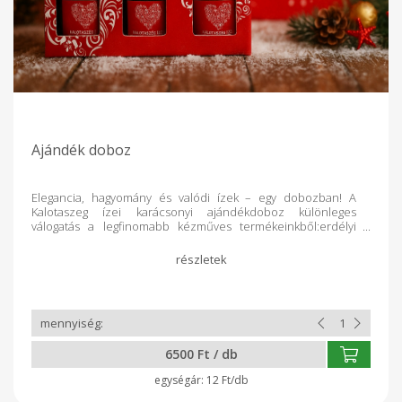
Ajándék doboz
Elegancia, hagyomány és valódi ízek – egy dobozban! A
Kalotaszeg ízei karácsonyi ajándékdoboz különleges
válogatás a legfinomabb kézműves termékeinkből:erdélyi
ínyencségek, szépen csomagolva, ünnepi hangulatban. Egy
ajándék, ami nemcsak finom, hanem történetet is mesél.
Tetszés szerinti összeállításban 3 üveg: 2 féle zakuszka,
lekvár.
6500 Ft / db
12 Ft/db