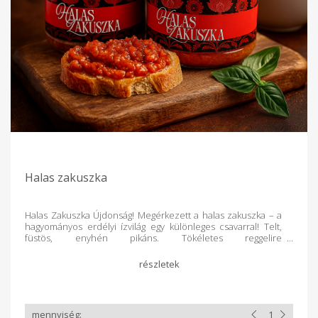
Halas zakuszka
Halas Zakuszka Újdonság! Megérkezett a halas zakuszka – a
hagyományos erdélyi ízvilág egy különleges csavarral! Telt,
füstös, enyhén pikáns. Tökéletes reggelire
pirítósra, vendégvárónak vagy bor mellé egy kis
gasztroélményként vagy csak úgy, kanállal…
A zakuszka eredetileg Örményországból vagy Grúziából
származó, de Moldován keresztül Erdélybe került és ott igen
népszerű, kenyérre kenhető, különféle zöldségekből és
paprikából készült krém, amely felhasználható az ételek
ízesítésére, illetve tésztaételekhez is hozzáadott mártásként.