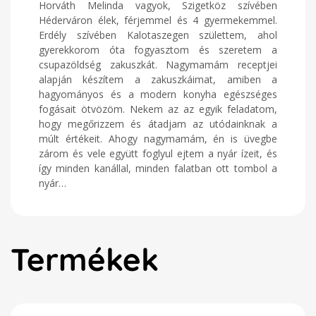
Horváth Melinda vagyok, Szigetköz szívében
Héderváron élek, férjemmel és 4 gyermekemmel.
Erdély szívében Kalotaszegen születtem, ahol
gyerekkorom óta fogyasztom és szeretem a
csupazöldség zakuszkát. Nagymamám receptjei
alapján készítem a zakuszkáimat, amiben a
hagyományos és a modern konyha egészséges
fogásait ötvözöm. Nekem az az egyik feladatom,
hogy megőrizzem és átadjam az utódainknak a
múlt értékeit. Ahogy nagymamám, én is üvegbe
zárom és vele együtt foglyul ejtem a nyár ízeit, és
így minden kanállal, minden falatban ott tombol a
nyár…
Termékek