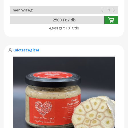
(red curry pasta), paradicsomlé, só, bors, babérlevél,
napraforgóolaj, Na-Benzoát.
2500 Ft / db
10 Ft/db
Kalotaszeg ízei