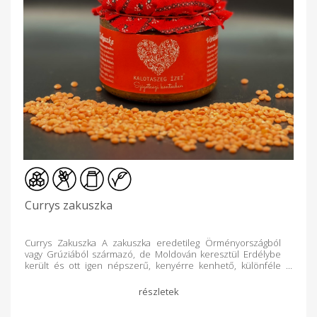
Currys zakuszka
Currys Zakuszka A zakuszka eredetileg Örményországból
vagy Grúziából származó, de Moldován keresztül Erdélybe
került és ott igen népszerű, kenyérre kenhető, különféle
zöldségekből és paprikából készült krém, amely
felhasználható az ételek ízesítésére, illetve tésztaételekhez
is hozzáadott mártásként. Összetevők: Vöröshagyma,
pritaminpaprika, parázson sült padlizsán, sárgarépa, curry