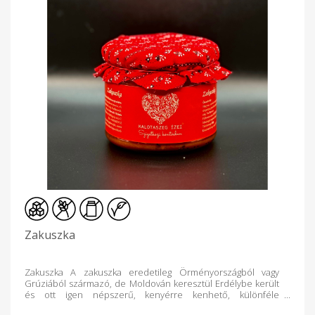
Zakuszka
Zakuszka A zakuszka eredetileg Örményországból vagy
Grúziából származó, de Moldován keresztül Erdélybe került
és ott igen népszerű, kenyérre kenhető, különféle
zöldségekből és paprikából készült krém, amely