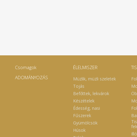
Csomagok
ÉLELMISZER
TI
ADOMÁNYOZÁS
Müzlik, müzli szeletek
Fo
Tojás
Mo
Befőttek, lekvárok
Öb
Készételek
Mo
Édesség, nasi
Fol
Fűszerek
Ba
Tis
Gyümölcsök
fe
Húsok
Ill