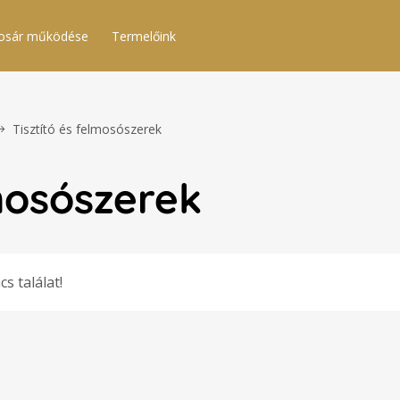
osár működése
Termelőink
Tisztító és felmosószerek
lmosószerek
cs találat!