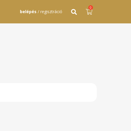
0
belépés
/ regisztráció