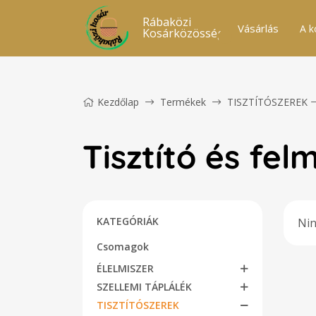
Rábaközi
Vásárlás
A k
Kosárközösség
Kezdőlap
Termékek
TISZTÍTÓSZEREK
Tisztító és fe
KATEGÓRIÁK
Nin
Csomagok
ÉLELMISZER
SZELLEMI TÁPLÁLÉK
TISZTÍTÓSZEREK