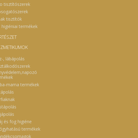
o tisztítószerek
sogatószerek
ak tisztítók
 higiéniai termékek
RTÉSZET
ZMETIKUMOK
z-, lábápolás
sztálkodószerek
nyvédelem,napozó
rmékek
ba-mama termékek
cápolás
rfiaknak
stápolás
jápolás
áj és fog higiéne
ógyhatású termékek
ándékcsomagok