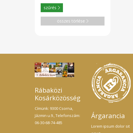
szűrés
összes törlése
Rábaközi
Kosárközösség
Címünk: 9300 Csorna,
Árgarancia
Jázmin u.9., Telefonszám:
06-30-68-74-485
Lorem ipsum dolor sit