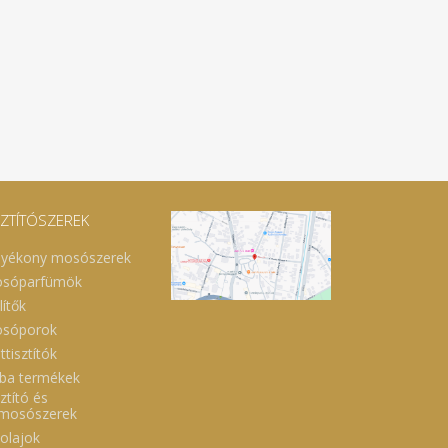
SZTÍTÓSZEREK
lyékony mosószerek
sóparfümök
lítők
sóporok
ttisztítók
ba termékek
ztító és
lmosószerek
óolajok