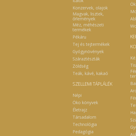
Italok
Ök
Konzervek, olajok
Mo
Magvak, lisztek,
Abl
őrlemények
Méz, méhészeti
Wc
termékek
KE
Pékáru
Tej és tejtermékek
KO
Gyógynövények
Ké
Száraztészták
Ti
Zöldség
Fé
Teák, kávé, kakaó
te
Ba
SZELLEMI TÁPLÁLÉK
Ar
Népi
Fé
Öko könyvek
Te
Életrajz
Ha
Társadalom
Sz
Technológia
Gy
Pedagógia
Aj