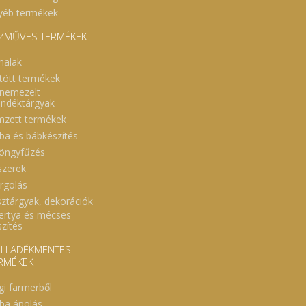
yéb termékek
ZMŰVES TERMÉKEK
nalak
tött termékek
nemezelt
ándéktárgyak
mzett termékek
ba és bábkészítés
öngyfűzés
szerek
rgolás
sztárgyak, dekorációk
ertya és mécses
szítés
LLADÉKMENTES
RMÉKEK
gi farmerből
ba ápolás