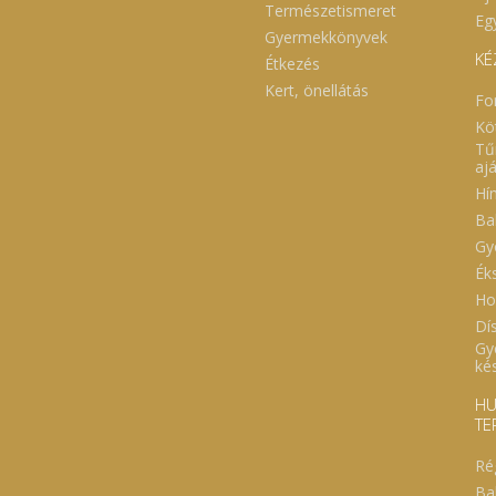
Természetismeret
Eg
Gyermekkönyvek
KÉ
Étkezés
Kert, önellátás
Fo
Kö
Tű
aj
Hí
Ba
Gy
Ék
Ho
Dí
Gy
ké
HU
TE
Ré
Ba