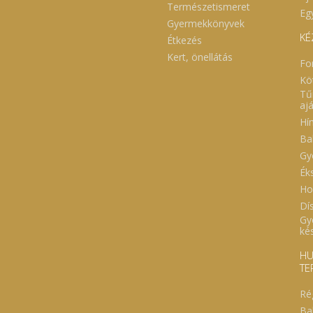
Természetismeret
Eg
Gyermekkönyvek
KÉ
Étkezés
Kert, önellátás
Fo
Kö
Tű
aj
Hí
Ba
Gy
Ék
Ho
Dí
Gy
ké
HU
TE
Ré
Ba