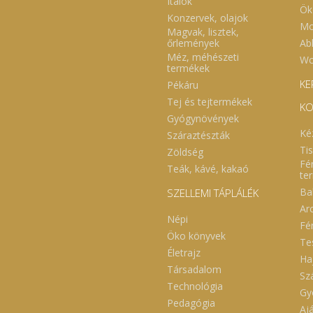
Italok
Ök
Konzervek, olajok
Mo
Magvak, lisztek,
Abl
őrlemények
Méz, méhészeti
Wc
termékek
KE
Pékáru
Tej és tejtermékek
KO
Gyógynövények
Ké
Száraztészták
Ti
Zöldség
Fé
Teák, kávé, kakaó
te
Ba
SZELLEMI TÁPLÁLÉK
Ar
Népi
Fé
Öko könyvek
Te
Életrajz
Ha
Társadalom
Sz
Technológia
Gy
Pedagógia
Aj