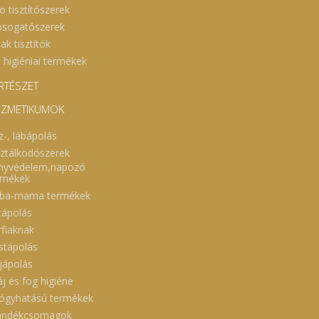
o tisztítószerek
sogatószerek
ak tisztítók
 higiéniai termékek
RTÉSZET
ZMETIKUMOK
z-, lábápolás
sztálkodószerek
nyvédelem,napozó
rmékek
ba-mama termékek
cápolás
rfiaknak
stápolás
jápolás
áj és fog higiéne
ógyhatású termékek
ándékcsomagok