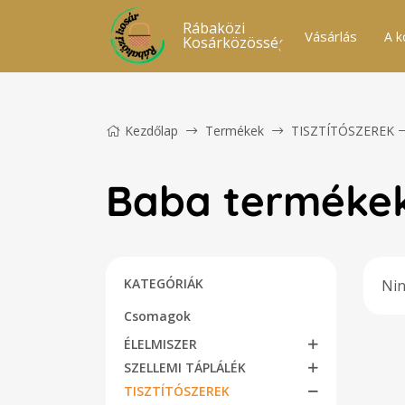
Rábaközi
Vásárlás
A k
Kosárközösség
Kezdőlap
Termékek
TISZTÍTÓSZEREK
Baba terméke
KATEGÓRIÁK
Nin
Csomagok
ÉLELMISZER
SZELLEMI TÁPLÁLÉK
TISZTÍTÓSZEREK