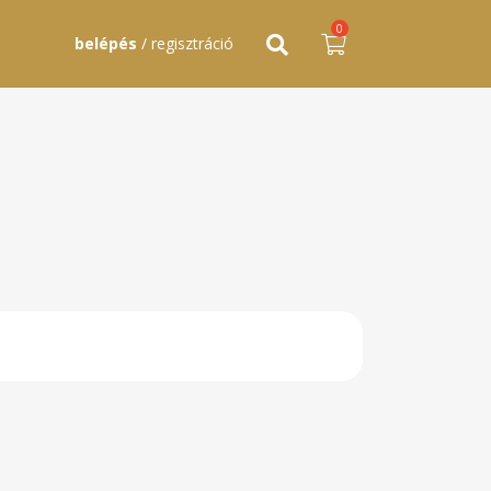
0
belépés
/ regisztráció