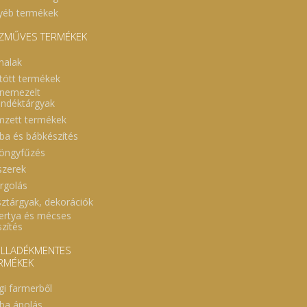
yéb termékek
ZMŰVES TERMÉKEK
nalak
tött termékek
nemezelt
ándéktárgyak
mzett termékek
ba és bábkészítés
öngyfűzés
szerek
rgolás
sztárgyak, dekorációk
ertya és mécses
szítés
LLADÉKMENTES
RMÉKEK
gi farmerből
ba ápolás