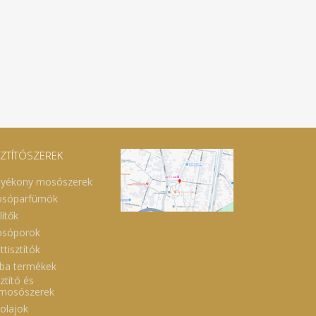
SZTÍTÓSZEREK
lyékony mosószerek
sóparfümök
lítők
sóporok
ttisztítók
ba termékek
ztító és
lmosószerek
óolajok