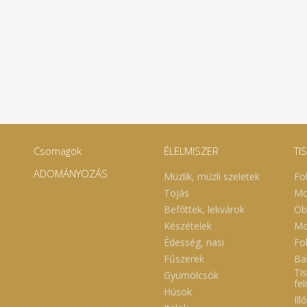
Csomagok
ÉLELMISZER
TI
ADOMÁNYOZÁS
Müzlik, müzli szeletek
Fo
Tojás
Mo
Befőttek, lekvárok
Öb
Készételek
Mo
Édesség, nasi
Fol
Fűszerek
Ba
Tis
Gyümölcsök
fe
Húsok
Ill