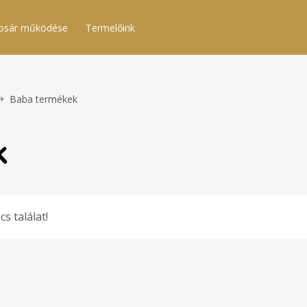
osár működése
Termelőink
Baba termékek
k
cs találat!