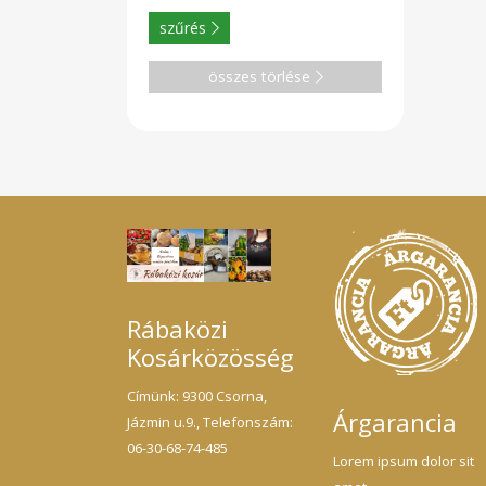
szűrés
összes törlése
Rábaközi
Kosárközösség
Címünk: 9300 Csorna,
Árgarancia
Jázmin u.9., Telefonszám:
06-30-68-74-485
Lorem ipsum dolor sit