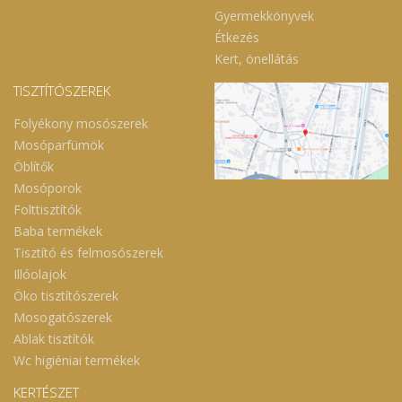
Gyermekkönyvek
Étkezés
Kert, önellátás
TISZTÍTÓSZEREK
Folyékony mosószerek
Mosóparfümök
Öblítők
Mosóporok
Folttisztítók
Baba termékek
Tisztító és felmosószerek
Illóolajok
Öko tisztítószerek
Mosogatószerek
Ablak tisztítók
Wc higiéniai termékek
KERTÉSZET