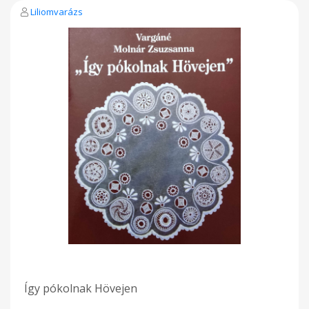
Liliomvarázs
Így pókolnak Hövejen