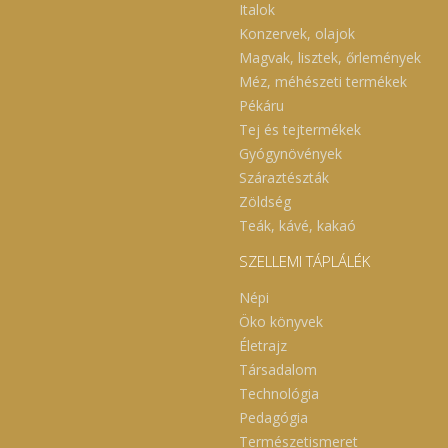
Italok
Konzervek, olajok
Magvak, lisztek, őrlemények
Méz, méhészeti termékek
Pékáru
Tej és tejtermékek
Gyógynövények
Száraztészták
Zöldség
Teák, kávé, kakaó
SZELLEMI TÁPLÁLÉK
Népi
Öko könyvek
Életrajz
Társadalom
Technológia
Pedagógia
Természetismeret