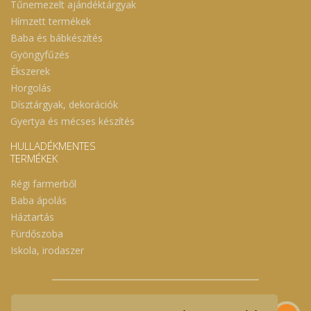
Tűnemezelt ajándéktárgyak
Hímzett termékek
Baba és bábkészítés
Gyöngyfűzés
Ékszerek
Horgolás
Dísztárgyak, dekorációk
Gyertya és mécses készítés
HULLADÉKMENTES
TERMÉKEK
Régi farmerből
Baba ápolás
Háztartás
Fürdőszoba
Iskola, irodaszer