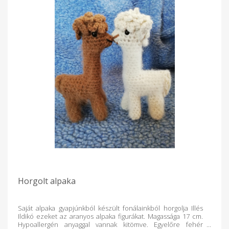
Horgolt alpaka
Saját alpaka gyapjúnkból készült fonálainkból horgolja Illés
Ildikó ezeket az aranyos alpaka figurákat. Magassága 17 cm.
Hypoallergén anyaggal vannak kitömve. Egyelőre fehér