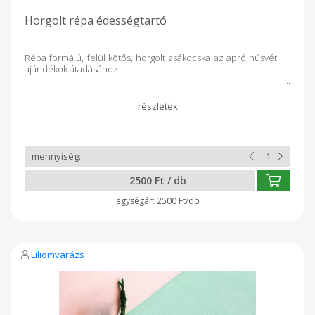
Horgolt répa édességtartó
Répa formájú, felül kötős, horgolt zsákocska az apró húsvéti
ajándékok átadásához.
2500 Ft / db
2500 Ft/db
Liliomvarázs