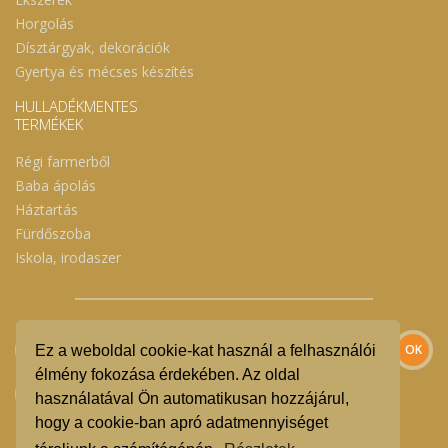
Horgolás
Dísztárgyak, dekorációk
Gyertya és mécses készítés
HULLADÉKMENTES
TERMÉKEK
Régi farmerből
Baba ápolás
Háztartás
Fürdőszoba
Iskola, irodaszer
Ez a weboldal cookie-kat használ a felhasználói
élmény fokozása érdekében. Az oldal
használatával Ön automatikusan hozzájárul,
hogy a cookie-ban apró adatmennyiséget
Szeretnék feliratkozni a hírlevélre.