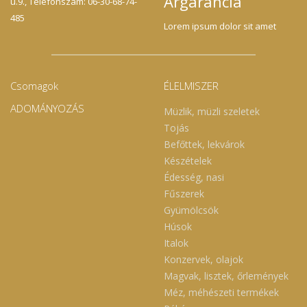
Árgarancia
u.9., Telefonszám: 06-30-68-74-
485
Lorem ipsum dolor sit amet
Csomagok
ÉLELMISZER
ADOMÁNYOZÁS
Müzlik, müzli szeletek
Tojás
Befőttek, lekvárok
Készételek
Édesség, nasi
Fűszerek
Gyümölcsök
Húsok
Italok
Konzervek, olajok
Magvak, lisztek, őrlemények
Méz, méhészeti termékek