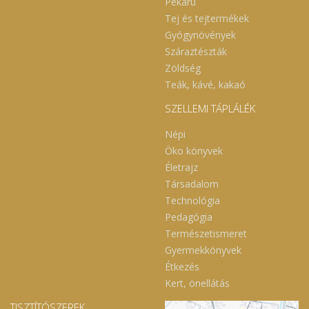
Pékáru
Tej és tejtermékek
Gyógynövények
Száraztészták
Zöldség
Teák, kávé, kakaó
SZELLEMI TÁPLÁLÉK
Népi
Öko könyvek
Életrajz
Társadalom
Technológia
Pedagógia
Természetismeret
Gyermekkönyvek
Étkezés
Kert, önellátás
TISZTÍTÓSZEREK