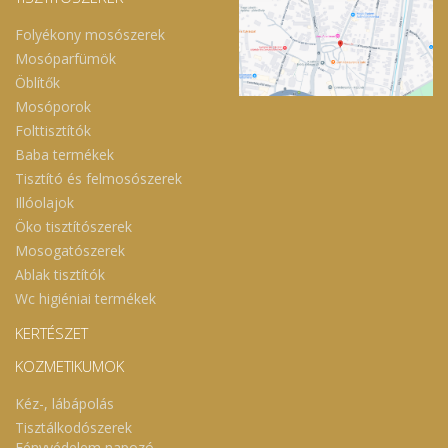
Folyékony mosószerek
Mosóparfümök
Öblítők
Mosóporok
Folttisztítók
Baba termékek
Tisztító és felmosószerek
Illóolajok
Öko tisztítószerek
Mosogatószerek
Ablak tisztítók
Wc higiéniai termékek
KERTÉSZET
KOZMETIKUMOK
Kéz-, lábápolás
Tisztálkodószerek
Fényvédelem,napozó