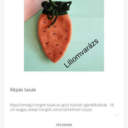
Répás tasak
Répa formájú horgolt tasak az apró húsvéti ajándékoknak. 18
cm magas, teteje horgolt zsinórral köthető össze.