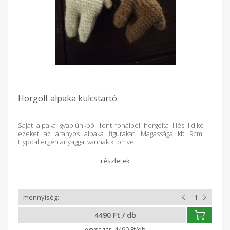
Horgolt alpaka kulcstartó
Saját alpaka gyapjúnkból font fonálból horgolta Illés Ildikó
ezeket az aranyos alpaka figurákat. Magassága kb 9cm.
Hypoallergén anyaggal vannak kitömve.
4490 Ft / db
4490 Ft/db