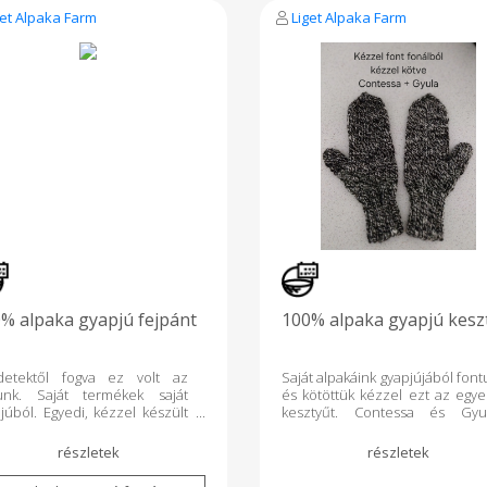
get Alpaka Farm
Liget Alpaka Farm
% alpaka gyapjú fejpánt
100% alpaka gyapjú kesz
detektől fogva ez volt az
Saját alpakáink gyapjújából font
unk. Saját termékek saját
és kötöttük kézzel ezt az egye
júból. Egyedi, kézzel készült
kesztyűt. Contessa és Gyu
as minőségű magyar alpaka
gyapjújából készült, 100% alpa
ékek. És íme itt van. Saját
gyapjú.
kagyapjúból kártolt, kézzel
 géppel font, és kézzel kötött