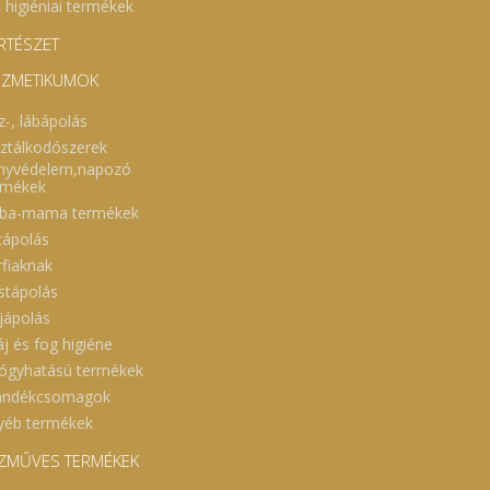
 higiéniai termékek
RTÉSZET
ZMETIKUMOK
z-, lábápolás
sztálkodószerek
nyvédelem,napozó
rmékek
ba-mama termékek
cápolás
rfiaknak
stápolás
jápolás
áj és fog higiéne
ógyhatású termékek
ándékcsomagok
yéb termékek
ZMŰVES TERMÉKEK