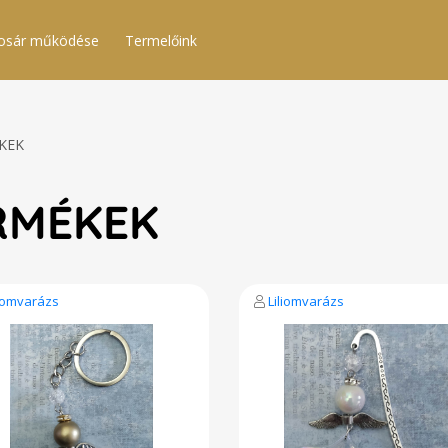
osár működése
Termelőink
KEK
RMÉKEK
liomvarázs
Liliomvarázs