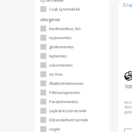
Új termékek
Li
Csak új termékek
Allergének
biodinamikus, bio
tojásmentes
gluténmentes
tejmentes
cukormentes
sls free
Állatkísérletmentes
100
Pálmaolajmentes
Parabénmentes
Kez
álm
Lejárat közeli termék
gyap
mag
Előrendelhető termék
term
alpa
vegán
vagy