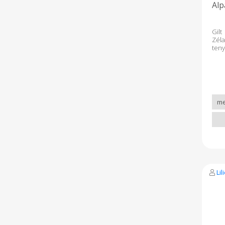
Alp
Gil
Zé
ten
elv
hog
sajá
Kézi
meg 
mos
Ezut
szí
ruh
fino
deko
Li