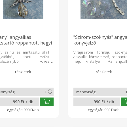
any" angyalkás
"Szirom-szoknyás" angya
cstartó roppantott hegyi
könyvjelző
stállyal
ny színű és mintázatú akril
Virágszirom formájú szokny
ngyökből, tibeti ezüst
angyalka könyvjelező, roppanto
gyalszárnyból, köves
hegyi kristállyal. Az angyal
dellából készült angyalkás
mérete: 6 cm
cstartó, roppantott hegyi
tállyal. Angyalka mérete: 5 cm
990 Ft / db
990 Ft / db
990 Ft/db
990 Ft/db