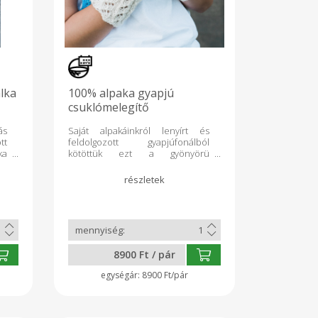
lka
100% alpaka gyapjú
csuklómelegítő
ás
Saját alpakáinkról lenyírt és
tt
feldolgozott gyapjúfonálból
ka
kötöttük ezt a gyönyörü
csuklómelegítőt a hideg téli
napokra. 100% alpaka gyapjú.
8900 Ft / pár
8900 Ft/pár