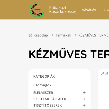
Rábaközi
Vásárlás
A k
Kosárközösség
Kezdőlap
Termékek
KÉZMŰVES TERMÉ
KÉZMŰVES TE
Li
KATEGÓRIÁK
Csomagok
ÉLELMISZER
SZELLEMI TÁPLÁLÉK
TISZTÍTÓSZEREK