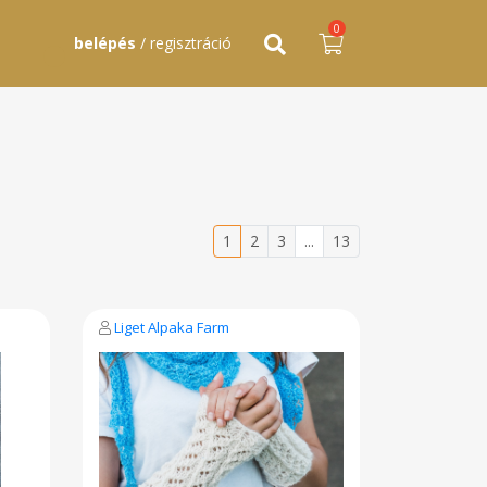
0
belépés
/ regisztráció
1
2
3
...
13
Liget Alpaka Farm