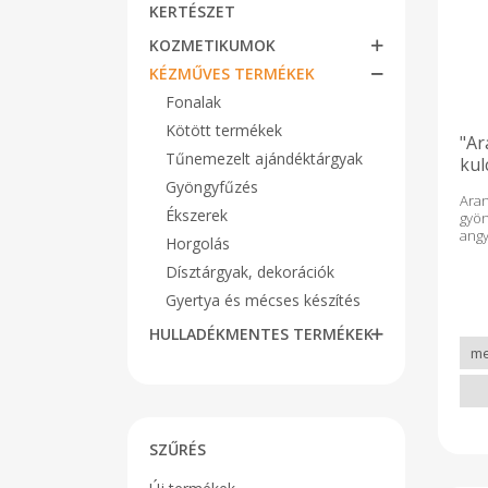
KERTÉSZET
KOZMETIKUMOK
KÉZMŰVES TERMÉKEK
Fonalak
Kötött termékek
"Ar
Tűnemezelt ajándéktárgyak
kul
kri
Gyöngyfűzés
Ara
Ékszerek
gyö
an
Horgolás
ron
kul
Dísztárgyak, dekorációk
kris
Gyertya és mécses készítés
HULLADÉKMENTES TERMÉKEK
SZŰRÉS