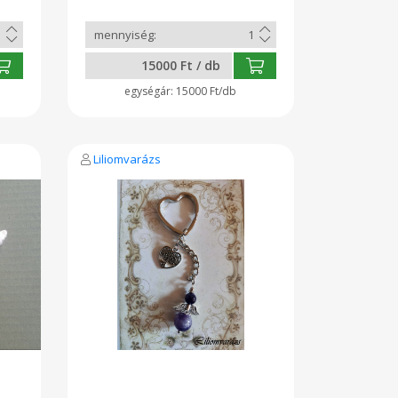
font, és kötött sapka. A gyapjút
Kasimir, Kaba adta nekünk amiből
mi gondosan készítettük ezt a
puha és meleg sapkát.
15000 Ft / db
Megrendelésre is készítjük.
15000 Ft/db
Liliomvarázs