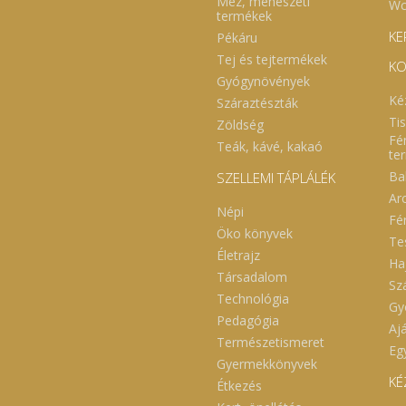
Méz, méhészeti
Wc
termékek
KE
Pékáru
Tej és tejtermékek
KO
Gyógynövények
Ké
Száraztészták
Ti
Zöldség
Fé
Teák, kávé, kakaó
te
Ba
SZELLEMI TÁPLÁLÉK
Ar
Népi
Fé
Öko könyvek
Te
Életrajz
Ha
Társadalom
Sz
Technológia
Gy
Pedagógia
Aj
Természetismeret
Eg
Gyermekkönyvek
KÉ
Étkezés