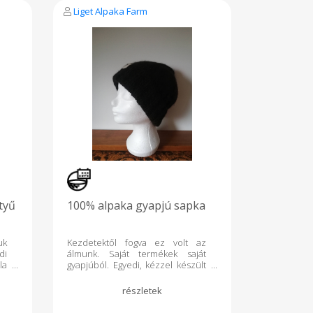
Liget Alpaka Farm
tyű
100% alpaka gyapjú sapka
uk
Kezdetektől fogva ez volt az
di
álmunk. Saját termékek saját
la
gyapjúból. Egyedi, kézzel készült
ka
magas minőségű magyar alpaka
termékek. És íme itt van. Kasimir
vagy Kaba sapka Saját
alpakagyapjúból kártolt, kézzel