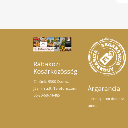
hoz.
eny
fá
vér
Eg
amu
Aris
vis
leré
vann
Szi
talá
Gyö
kör
Rábaközi
Kosárközösség
Címünk: 9300 Csorna,
Árgarancia
Jázmin u.9., Telefonszám:
06-30-68-74-485
Lorem ipsum dolor sit
amet