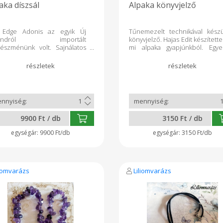
aka díszsál
Alpaka könyvjelző
t Edge Adonis az egyik Új
Tűnemezelt technikával készü
landról importált
könyvjelző. Hajas Edit készítette
yészménünk volt. Sajnálatos
mi alpaka gyapjúnkból. Egye
esztése után elhatároztuk,
darab, nem utánrendelhető.
y a gyapjúját mi magunk
tkezüleg fogjuk feldolgozni.
 kártolás után kézzel fontuk
és az így elkészült fonalat
tuk illetve színeztük is.
án kötöttük belöle ezeket a
nes sálakat. Mindenféle
9900 Ft / db
3150 Ft / db
ázatot feldob és nagyon
m melegen tartja a nyakat és
9900 Ft/db
3150 Ft/db
ltázst.
liomvarázs
Liliomvarázs