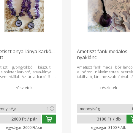
tiszt anya-lánya karkötő
Ametiszt fánk medálos
tt
nyaklánc
tiszt gyöngyökből készült,
Ametiszt fánk medál bőr lánco
s splitter karkötő, anya-lánya
A bőrön nikkelmentes szerel
semedállal. Az ár a karkötő-
található, lánchosszabbítóval. 
a vonatkozik. Az ametiszt egy
ametiszt egy ibolyaszí
yaszínű kvarckristály, színe az
kvarckristály, színe az egész
szen világostól a bíborig
világostól a bíborig változha
tozhat, gyönyörű természeti
gyönyörű természeti alkotás.
tás. A mértékletesség köve.
mértékletesség köve. Színe a lil
e a lila. Ajánlott a Kos, Szűz,
Ajánlott a Kos, Szűz, Skorpi
pió, Nyilas, Vízöntő, Halak
Nyilas, Vízöntő, Hal
lagjegyűeknek. A spiritualitás
csillagjegyűeknek. A spiritualit
2600 Ft / pár
3100 Ft / db
ének is tartják. Segíti az
kövének is tartják. Segíti 
unrendszert,
immunrendszert,
2600 Ft/pár
3100 Ft/db
monegyensúlyt, belső békét
hormonegyensúlyt, belső bék