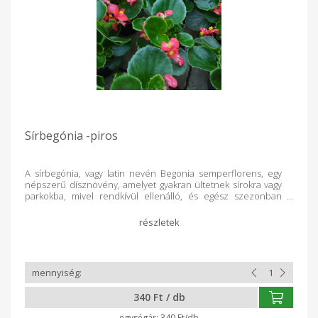
Sírbegónia -piros
A sírbegónia, vagy latin nevén Begonia semperflorens, egy
népszerű dísznövény, amelyet gyakran ültetnek sírokra vagy
parkokba, mivel rendkívül ellenálló, és egész szezonban
díszíti a környezetet. Az alábbiakban néhány jellemzője:
Megjelenés: kicsi, kompakt növény, melynek levelei zöldek,
húsosak és fényesek. Virágok: Apró virágai folyamatosan
nyílnak tavasztól az első fagyokig. Gondozás: Könnyen
kezelhető, szárazságtűrő növény. Szereti a napos vagy
félárnyékos helyeket, és jó vízelvezetésű talajban fejlődik.
Felhasználás: Ideális sírok, virágágyások és balkonládák
beültetésére.
340 Ft / db
340 Ft/db