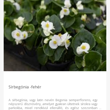
Sírbegónia -fehér
A sírbegónia, vagy latin nevén Begonia semperflorens, egy
népszerű dísznövény, amelyet gyakran ültetnek sírokra vagy
parkokba, mivel rendkívül ellenálló, és egész szezonban