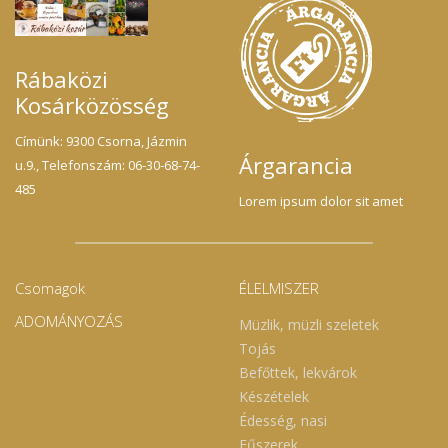
Rábaközi
Kosárközösség
Címünk: 9300 Csorna, Jázmin
Árgarancia
u.9., Telefonszám: 06-30-68-74-
485
Lorem ipsum dolor sit amet
Csomagok
ÉLELMISZER
ADOMÁNYOZÁS
Müzlik, müzli szeletek
Tojás
Befőttek, lekvárok
Készételek
Édesség, nasi
Fűszerek