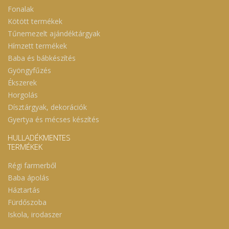
Fonalak
Kötött termékek
Tűnemezelt ajándéktárgyak
Hímzett termékek
Baba és bábkészítés
Gyöngyfűzés
Ékszerek
Horgolás
Dísztárgyak, dekorációk
Gyertya és mécses készítés
HULLADÉKMENTES
TERMÉKEK
Régi farmerből
Baba ápolás
Háztartás
Fürdőszoba
Iskola, irodaszer