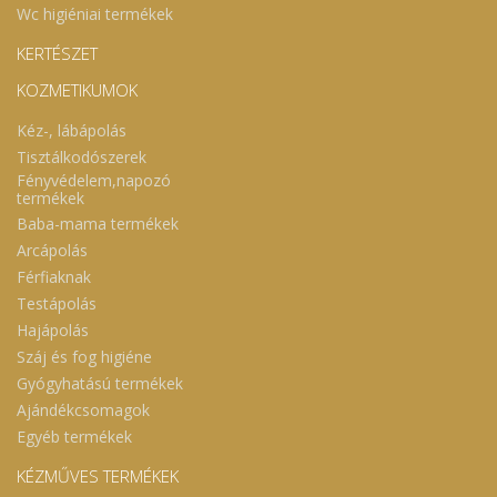
Wc higiéniai termékek
KERTÉSZET
KOZMETIKUMOK
Kéz-, lábápolás
Tisztálkodószerek
Fényvédelem,napozó
termékek
Baba-mama termékek
Arcápolás
Férfiaknak
Testápolás
Hajápolás
Száj és fog higiéne
Gyógyhatású termékek
Ajándékcsomagok
Egyéb termékek
KÉZMŰVES TERMÉKEK