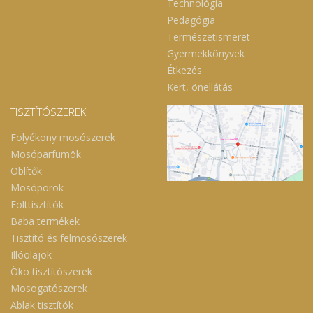
Technológia
Pedagógia
Természetismeret
Gyermekkönyvek
Étkezés
Kert, önellátás
TISZTÍTÓSZEREK
Folyékony mosószerek
Mosóparfümök
Öblítők
Mosóporok
Folttisztítók
Baba termékek
Tisztító és felmosószerek
Illóolajok
Öko tisztítószerek
Mosogatószerek
Ablak tisztítók