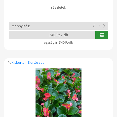
díszíti a környezetet. Az alábbiakban néhány jellemzője:
Megjelenés: kicsi, kompakt növény, melynek levelei zöldek,
húsosak és fényesek. Virágok: Apró virágai folyamatosan
nyílnak tavasztól az első fagyokig. Gondozás: Könnyen
kezelhető, szárazságtűrő növény. Szereti a napos vagy
félárnyékos helyeket, és jó vízelvezetésű talajban fejlődik.
Felhasználás: Ideális sírok, virágágyások és balkonládák
beültetésére.
340 Ft / db
340 Ft/db
Kiskertem Kertészet