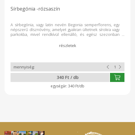
Sírbegónia -rózsaszín
A sírbegónia, vagy latin nevén Begonia semperflorens, egy
népszerű dísznövény, amelyet gyakran ültetnek sírokra vagy
parkokba, mivel rendkívül ellenálló, és egész szezonban
díszíti a környezetet. Az alábbiakban néhány jellemzője:
Megjelenés: kicsi, kompakt növény, melynek levelei zöldek,
húsosak és fényesek. Virágok: Apró virágai folyamatosan
nyílnak tavasztól az első fagyokig. Gondozás: Könnyen
kezelhető, szárazságtűrő növény. Szereti a napos vagy
félárnyékos helyeket, és jó vízelvezetésű talajban fejlődik.
Felhasználás: Ideális sírok, virágágyások és balkonládák
beültetésére.
340 Ft / db
340 Ft/db