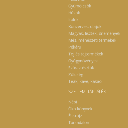
Gyümölcsök
Húsok
Italok
Konzervek, olajok
Magvak, lisztek, őrlemények
Méz, méhészeti termékek
Pékáru
Tej és tejtermékek
Gyógynövények
Száraztészták
Zöldség
Teák, kávé, kakaó
SZELLEMI TÁPLÁLÉK
Népi
Öko könyvek
Életrajz
Társadalom