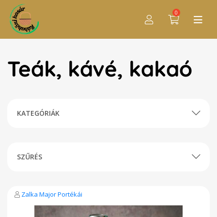
0
Teák, kávé, kakaó
KATEGÓRIÁK
SZŰRÉS
Zalka Major Portékái