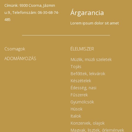
Címünk: 9300 Csorna, Jázmin
Árgarancia
u.9., Telefonszám: 06-30-68-74-
485
Lorem ipsum dolor sit amet
Csomagok
ÉLELMISZER
ADOMÁNYOZÁS
Müzlik, müzli szeletek
Tojás
Befőttek, lekvárok
Készételek
Édesség, nasi
Fűszerek
Gyümölcsök
Húsok
Italok
Konzervek, olajok
Magvak, lisztek, őrlemények