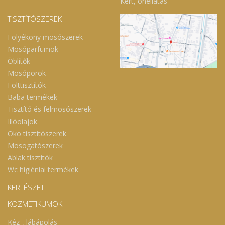
Kert, önellátás
TISZTÍTÓSZEREK
Folyékony mosószerek
Mosóparfümök
Öblítők
Mosóporok
Folttisztítók
Baba termékek
Tisztító és felmosószerek
Illóolajok
Öko tisztítószerek
Mosogatószerek
Ablak tisztítók
Wc higiéniai termékek
KERTÉSZET
KOZMETIKUMOK
Kéz-, lábápolás