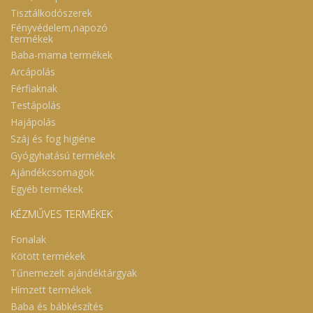
Tisztálkodószerek
Fényvédelem,napozó
termékek
Baba-mama termékek
Arcápolás
Férfiaknak
Testápolás
Hajápolás
Száj és fog higiéne
Gyógyhatású termékek
Ajándékcsomagok
Egyéb termékek
KÉZMŰVES TERMÉKEK
Fonalak
Kötött termékek
Tűnemezelt ajándéktárgyak
Hímzett termékek
Baba és bábkészítés