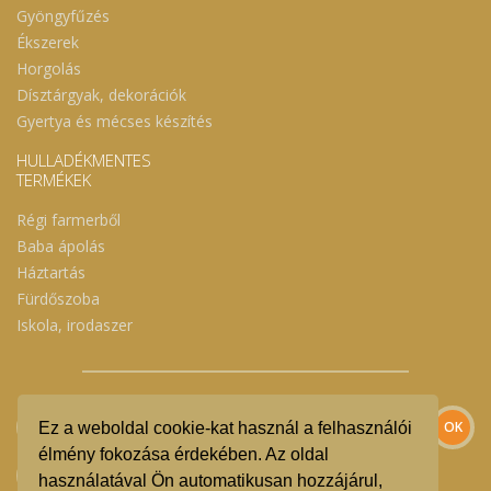
Gyöngyfűzés
Ékszerek
Horgolás
Dísztárgyak, dekorációk
Gyertya és mécses készítés
HULLADÉKMENTES
TERMÉKEK
Régi farmerből
Baba ápolás
Háztartás
Fürdőszoba
Iskola, irodaszer
Ez a weboldal cookie-kat használ a felhasználói
élmény fokozása érdekében. Az oldal
használatával Ön automatikusan hozzájárul,