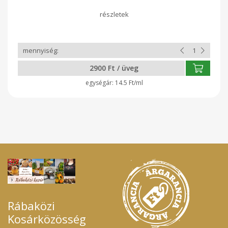
cukor, energetizált víz, fűszerek. Hőkezelési eljárással
tartósított termék, tartósítószer nélkül! Felbontás után
tároljuk hűtőben.
2900 Ft / üveg
14.5 Ft/ml
Rábaközi
Kosárközösség