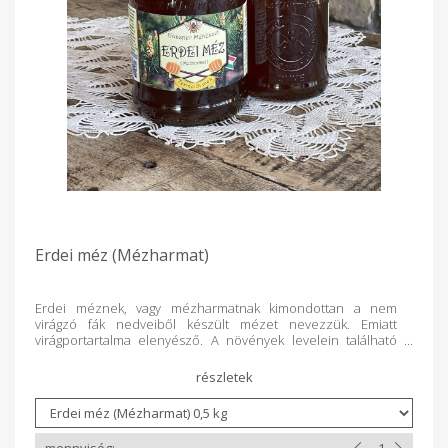
Erdei méz (Mézharmat)
Erdei méznek, vagy mézharmatnak kimondottan a nem
virágzó fák nedveiből készült mézet nevezzük. Emiatt
virágportartalma elenyésző. A növények levelein található
édes nedvet a méhek összegyűjtik, majd mézzé érlelik.
Közvetítő rovarok jelenlétét igénylő fajtaméz. Színe nagyon
sötét, enyhe illatú, de markáns ízű. Ásványi anyag tartalma,
különleges aromája egyedülálló a mézfajták között. Sok vasat
és rezet tartalmaz, ezért vérszegényeknek nagyon hasznos.
Értisztító, koleszterinszint karbantartó, illetve csökkentő