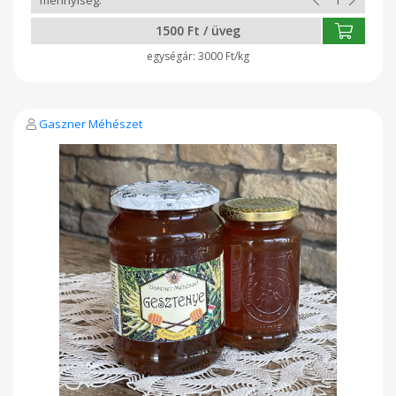
hatása is ismert, emellett légúttisztító és idegnyugtató
tulajdonságai vannak.
1500 Ft / üveg
3000 Ft/kg
Gaszner Méhészet