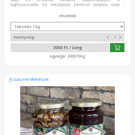
legfűszeresebb ízű mézfajtánk. Farnezol tartalma miatt
idegnyugtató hatású, különösen ajánlott az álmatlanság ellen,
valamint a lázas betegségek enyhítésére. Kolin tartalmának
köszönhetően gátolja az érelmeszesedést és a
zsírlerakódást is. Nagyszerű köhögéscsillapító, hörghurut
ellen és görcsoldóként is használhatjuk.
3000 Ft / üveg
3000 Ft/kg
Gaszner Méhészet