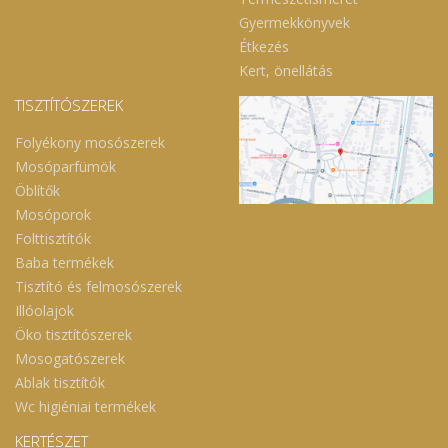
Gyermekkönyvek
Étkezés
Kert, önellátás
TISZTÍTÓSZEREK
Folyékony mosószerek
Mosóparfümök
Öblítők
Mosóporok
Folttisztítók
Baba termékek
Tisztító és felmosószerek
Illóolajok
Öko tisztítószerek
Mosogatószerek
Ablak tisztítók
Wc higiéniai termékek
KERTÉSZET