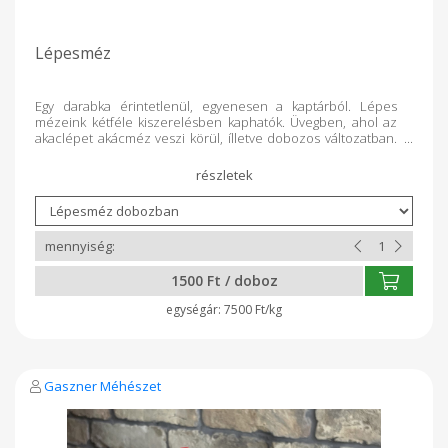
Lépesméz
Egy darabka érintetlenül, egyenesen a kaptárból. Lépes
mézeink kétféle kiszerelésben kaphatók. Üvegben, ahol az
akaclépet akácméz veszi körül, ílletve dobozos változatban.
*A lépesméz dobozos változatának ára kis mértékben
eltérhet. Ez függ a dobozban lévő lép súlyától, ami 20-30 dkg
között mozog.
1500 Ft / doboz
7500 Ft/kg
Gaszner Méhészet