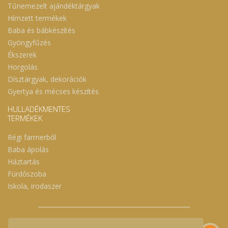
Tűnemezelt ajándéktárgyak
Hímzett termékek
Baba és bábkészítés
Gyöngyfűzés
Ékszerek
Horgolás
Dísztárgyak, dekorációk
Gyertya és mécses készítés
HULLADÉKMENTES
TERMÉKEK
Régi farmerből
Baba ápolás
Háztartás
Fürdőszoba
Iskola, irodaszer