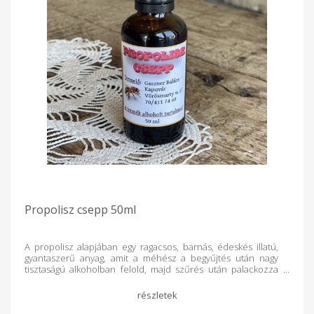
Propolisz csepp 50ml
A propolisz alapjában egy ragacsos, barnás, édeskés illatú,
gyantaszerű anyag, amit a méhész a begyűjtés után nagy
tisztaságú alkoholban felold, majd szűrés után palackozza
azt. A méhek a kaptár védelmére használják a betolakodó
gombák, virusok, baktériumok és más kórokozók ellen.
Alapanyagát a környezetükben található növények rügyeiről