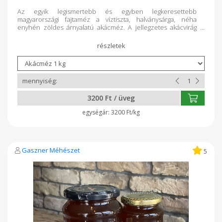
Az egyik legismertebb és egyben legkeresettebb
magyarországi fajtaméz a víztiszta, halványsárga, néha
enyhén zöldes árnyalatú akácméz. A jellegzetes akácvirág
illatú méz íze egyáltalán nem domináns, sőt inkább lágy és
édes. Magas gyümölcscukor tartalma miatt a világ legkevésbé
kristályosodó mézeinek egyike (vagyis sokáig folyékony
marad). Enyhén nyugtató hatású, robizin és akacin tartalma
miatt kiválóan alkalmas a köhögés enyhítésére, valamint a
szervezet általános fertőtlenítésére. Hatásos ellenszere
továbbá a gyomorsav túltermelésének és gyümölcscukor
tartalmának köszönhetően májregeneráló hatással bír.
3200 Ft / üveg
3200 Ft/kg
Gaszner Méhészet
5