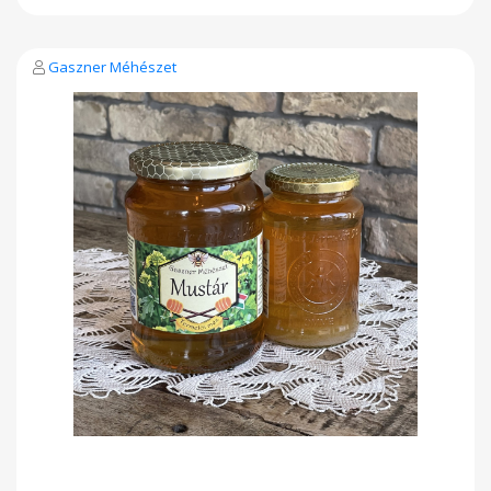
varázsolni. (Nem csomagolható bele hal illetve nyers hús!)
Gaszner Méhészet