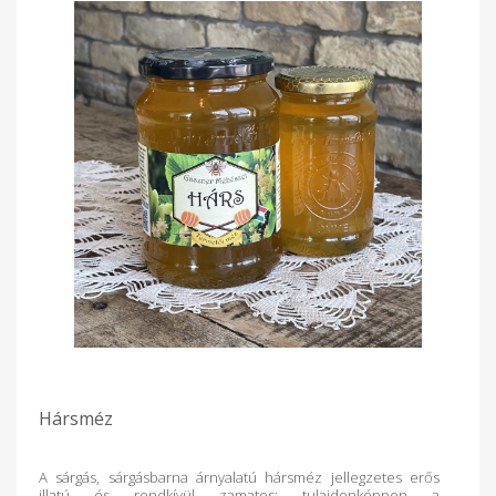
édesítőszer, ami különleges ízt ad süteményeknek, teáknak
vagy akár sajtok mellé is. Nem kristályosodik gyorsan, így
sokáig megőrzi folyékony állapotát. A gesztenyeméz egy
valódi kuriózum, mely egyszerre gasztronómiai élmény és
természetes gyógyír.
Hársméz
A sárgás, sárgásbarna árnyalatú hársméz jellegzetes erős
illatú és rendkívül zamatos; tulajdonképpen a