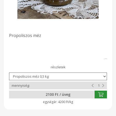
ADAGOLÁS: Felnőtteknek: általános immunerősítés esetén
naponta kb. 20-30 csepp, de egy-egy konkrét betegség,
panasz esetén kúraszerűen (2-3 hétig) nagyobb (30-50 csepp)
mennyiségben lehet fogyasztani. Gyermekeknek:
Gyerekeknek az alkoholtartalom miatt sokkal inkább a
propoliszos méz rendszeres fogyasztása ajánlott. Legfeljebb
10 csepp naponta a mézbe keverve. A folyamatos használat
nem javasolt. Célszerű 3-4 hetente 1 hét szünetet tartani.
FONTOS! Viszonylag ritka, de előfordulhat propolisz allergia!
Propoliszos méz
Ezért ha bármilyen formában először használod, mindig
győződj meg róla: nem vagy rá allergiás! Mielőtt elkezdenél
egy kúrát, el kell végezni egy tesztet néhány csepp propolisz
külső vagy belső használatával. Nem kell tőle megijedni, a
probához használt 1-max 2 csepp teljesen veszélytelen
mennyiség. Ha jelentkeznek zavaró vagy irritáló, gyulladásos
tünet, légúti hurut, vagy kipirosodik a bőr, ne használd a
propoliszos készítményt!
2100 Ft / üveg
4200 Ft/kg