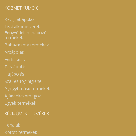
KOZMETIKUMOK
Kéz-, lábápolás
Tisztálkodószerek
Fényvédelem,napozó
termékek
Baba-mama termékek
Arcápolás
Férfiaknak
Testápolás
Hajápolás
Száj és fog higiéne
Gyógyhatású termékek
Ajándékcsomagok
Egyéb termékek
KÉZMŰVES TERMÉKEK
Fonalak
Kötött termékek