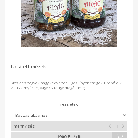
Ízesített mézek
Kicsik és nagyok nagy kedvencei. Igazi ínyencségek. Probáld ki
vajas kenyéren, vagy csak úgy magában. :)
1900 Ft / db