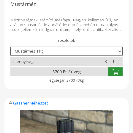
Mustárméz
Mézritkaságnak számító mézfajta. Nagyon kellemes ízű, az
akáchoz hasonló, de annál édesebb és enyhén muskotályos
utóíz jellemző rá. Igazi unikum, mely erős antibakteriális
hatású így segíthet a fertőzések leküzdésében, különösen
felső légúti betegségek esetén. Köptető és hurutoldó hatású
is van ezért megfázás, torokfájás és köhögés esetén is
segíthet. Enyhén vérnyomáscsökkentő hatása is lehet,
különösen ha rendszeresen, mértékkel fogyasztják.
3700 Ft / üveg
3700 Ft/kg
Gaszner Méhészet