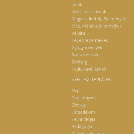
Italok
Konzervek, olajok
Magvak, lisztek, őrlemények
Méz, méhészeti termékek
Pékáru
Tej és tejtermékek
Gyógynövények
Száraztészták
Zöldség
Teák, kávé, kakaó
SZELLEMI TÁPLÁLÉK
Népi
Öko könyvek
Életrajz
Társadalom
Technológia
Pedagógia
Természetismeret