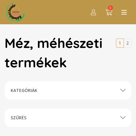
0
Méz, méhészeti
1
2
termékek
KATEGÓRIÁK
SZŰRÉS