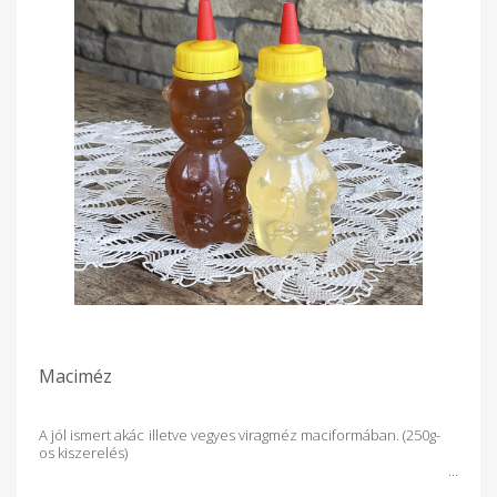
Maciméz
A jól ismert akác illetve vegyes viragméz maciformában. (250g-
os kiszerelés)