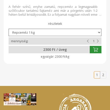
A fehér színű, enyhe zamatú, repceméz a legmagasabb
szőlőcukor tartalmú fajtaméz ami már a pörgetés után 1-2
héten belül kristályosodik. Ez a folyamat nagyban növeli eme
méz fajta élvezeti értékét: az eredménye ugyanis egy
kristályosan fehér színű, zsírszerű és kellemes szőlőcukor
ízű méz (a gyerekek kedvence). Mivel a repceméz kevésbé
savas méz, gyakran javasolják gyomorsavtúltengés esetén
napi egy-egy kanálnyi adag elfogyasztását. Magas vastartalma
miatt, vérszegénység ellen ajánlott.
2300 Ft / üveg
2300 Ft/kg
1
2