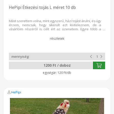
HePipi Étkezési tojás L méret 10 db
Mást szerettem volna, mint egyszerű, házi tojást árulni, és úgy
érzem, nemcsak, hogy sikerült ezt kiviteleznem, de a
vásárlóim részéről is célt ért az üzenetem. Egyre több a
tudatos vásárló, a magyar termék iránti kereslet fontossága, a
nyugodt, stresszmentes állattartást előnyben részesítők
aránya. A HePipi farmon a tyúkok szabadtartásban vannak, a
friss levegőn kapirgálhatnak naphosszat, élvezik a napsütést,
de biztosított a menedék is számukra. A takarmányuk nem
tartalmaz hozamfokozókat, tojássárgító porokat, ipari
melléktermékeket, ellenben rengeteg zöld takarmányt,
biobúzát és kukoricát fogyasztanak. Én örömömet lelem a
1200 Ft / doboz
vitalitásukban, ők pedig kiváló minőségű tojásokkal hálálják
meg a törődést, ezzel járulva hozzá az egészségetekhez.
120 Ft/db
HePipi