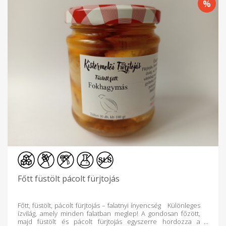
Főtt füstölt pácolt fürjtojás
Főtt, füstölt, pácolt fürjtojás – falatnyi ínyencség Különleges
ízvilág, amely minden falatban meglep! A gondosan főzött,
majd füstölt és pácolt fürjtojás egyszerre hordozza a