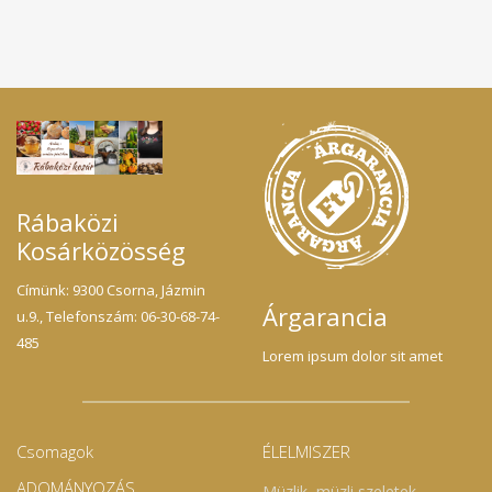
Rábaközi
Kosárközösség
Címünk: 9300 Csorna, Jázmin
Árgarancia
u.9., Telefonszám: 06-30-68-74-
485
Lorem ipsum dolor sit amet
Csomagok
ÉLELMISZER
ADOMÁNYOZÁS
Müzlik, müzli szeletek