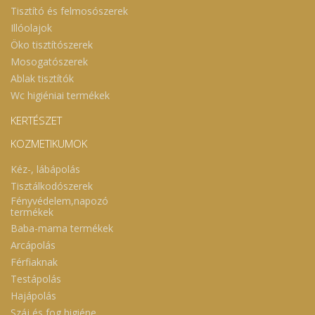
Tisztító és felmosószerek
Illóolajok
Öko tisztítószerek
Mosogatószerek
Ablak tisztítók
Wc higiéniai termékek
KERTÉSZET
KOZMETIKUMOK
Kéz-, lábápolás
Tisztálkodószerek
Fényvédelem,napozó
termékek
Baba-mama termékek
Arcápolás
Férfiaknak
Testápolás
Hajápolás
Száj és fog higiéne