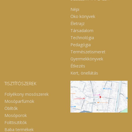
Népi
Öko könyvek
Életrajz
Társadalom
Technológia
Pedagógia
Természetismeret
Gyermekkönyvek
Étkezés
Kert, önellátás
TISZTÍTÓSZEREK
Folyékony mosószerek
Mosóparfümök
Öblítők
Mosóporok
Folttisztítók
Baba termékek