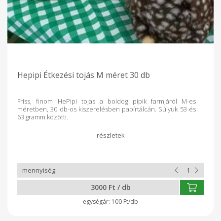
Hepipi Étkezési tojás M méret 30 db
Friss, finom HePipi tojas a boldog pipik farmjáról M-es
méretben, 30 db-os kiszerelésben papírtálcán. Súlyuk 53 és
63 gramm közötti.
3000 Ft / db
100 Ft/db