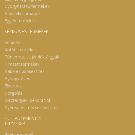
Gyógyhatású termékek
Ajándékcsomagok
Egyéb termékek
KÉZMŰVES TERMÉKEK
Fonalak
Kötött termékek
Tűnemezelt ajándéktárgyak
Hímzett termékek
Baba és bábkészítés
Gyöngyfűzés
Ékszerek
Horgolás
Dísztárgyak, dekorációk
Gyertya és mécses készítés
HULLADÉKMENTES
TERMÉKEK
Régi farmerből