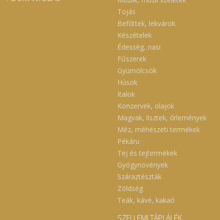
Tojás
Befőttek, lekvárok
Készételek
Édesség, nasi
Fűszerek
Gyümölcsök
Húsok
Italok
Konzervek, olajok
Magvak, lisztek, őrlemények
Méz, méhészeti termékek
Pékáru
Tej és tejtermékek
Gyógynövények
Száraztészták
Zöldség
Teák, kávé, kakaó
SZELLEMI TÁPLÁLÉK