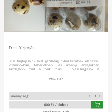
Friss fürjtojás
Friss fürjtojásaink saját gazdaságunkból kerülnek eladásra.
Vitaminokban, fehérjékben, és ásványi anyagokban
gazdagabb mint a tyúk tojás. Tojásallergiások is
fogyaszthatják. Szalmonella mentes. Szív barát. Alacsony
zsír és koleszterin tartalma miatt diétázók is fogyaszthatják.
Elősegíti az agy jobb működését. Aki fogyasztja annak nő a
stressz-tűrő képessége. Energia növelő hatású. Pozitívan hat
a migrénre, frontérzékenységre. Jó hatással van a
cukorbetegekre. Kismamáknak fokozottan előnyös. Mérsékli
a fogszuvasodást, hajhullást. Afrodiziákum. Kozmetikum. Az
egészségre gyakorolt jótékony hatását a ,, Fürjtojás maga a
600 Ft / doboz
csoda" internetes oldalon olvashatja el. Érdemes a fürjtojást
kúrának is utána nézni, mivel közel 100 betegség orvosolható
50 Ft/db