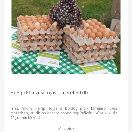
HePipi Étkezési tojás L méret 30 db
Friss, finom HePipi tojas a boldog pipik farmjáról L-es
méretben, 30 db-os kiszerelésben papírtálcán. Súlyuk 63 és
73 gramm közötti.