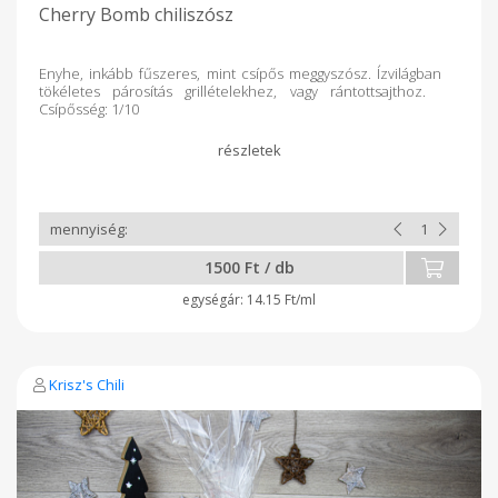
Cherry Bomb chiliszósz
Enyhe, inkább fűszeres, mint csípős meggyszósz. Ízvilágban
tökéletes párosítás grillételekhez, vagy rántottsajthoz.
Csípősség: 1/10
1500 Ft / db
14.15 Ft/ml
Krisz's Chili