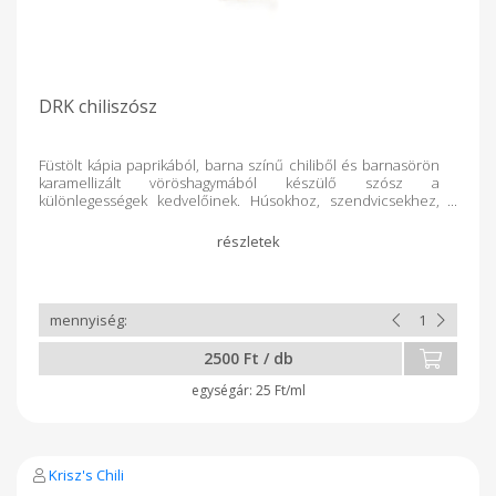
DRK chiliszósz
Füstölt kápia paprikából, barna színű chiliből és barnasörön
karamellizált vöröshagymából készülő szósz a
különlegességek kedvelőinek. Húsokhoz, szendvicsekhez,
levesekhez ajánljuk. Csípősség: 6/10
2500 Ft / db
25 Ft/ml
Krisz's Chili