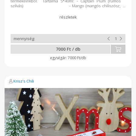
termékeinkből. Tartalma 5*40ml: - Captain Plum (rumos
szilvás) - Mango (mangós chiliszósz,
kellemesen citrusos / édes / enyhén csípős) -
DRK ( füstölt kapiából és barnasörön karameliziált
vöröshagymából készülő termék ) - Hot
Chocolate (4 féle barna színű paprikából készítjük bükkfán
füstölve. Amellett, hogy extra csípős, kellemes füst aromával
és ízzel bír. - Yellow Hot (a világ egyik
legycsípősebb paprikafajtájából, a Moruga skorpió paprikából
készült sárga színű natúr szósz.)
7000 Ft / db
7000 Ft/db
Krisz's Chili