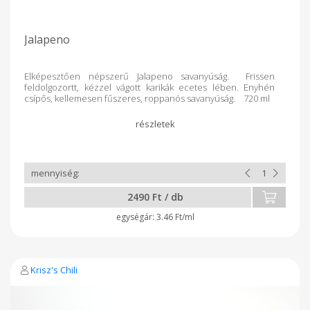
Jalapeno
Elképesztően népszerű Jalapeno savanyúság. Frissen
feldolgozortt, kézzel vágott karikák ecetes lében. Enyhén
csípős, kellemesen fűszeres, roppanós savanyúság. 720 ml
2490 Ft / db
3.46 Ft/ml
Krisz's Chili