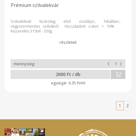
Prémium szilvalekvár
Szilvalekvár kizárólag első osztályú-, hibátlan-,
vegyszermentes szilvából. Hozzáadott cukor < 10%
Kiszerelés 315ml - 350g
2000 Ft / db
6.35 Ft/ml
1
2