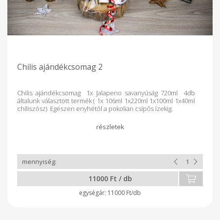
Chilis ajándékcsomag 2
Chilis ajándékcsomag 1x Jalapeno savanyúság 720ml 4db
általunk választott termék ( 1x 106ml 1x220ml 1x100ml 1x40ml
chiliszósz) Egészen enyhétől a pokolian csípős ízekig.
11000 Ft / db
11000 Ft/db