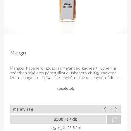
Mango
Mangós habanero szósz az ínyencek kedvéért. Ebben a
szószban tökéletes párost alkot a Habanero chili gyümölcsös
íze a mangó aromájával. Íze enyhén citrusos, enyhén édes
és kellemesen csípős. Kíváló kiegészítő salátákhoz,
húsokhoz, vagy szendvicsekhez. Csípőssége: 4/10
2500 Ft / db
25 Ft/ml