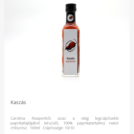
Kaszás
Carolina Reaperből, azaz a világ legcsípősebb
paprikafajtájából készülő, 100% paprikatartalmú natúr
chliszósz. 100ml Csípőssége: 10/10