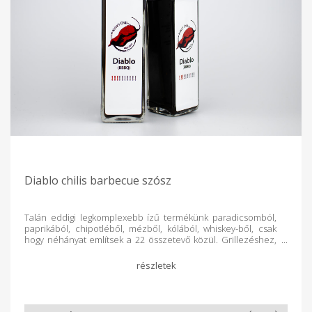
Diablo chilis barbecue szósz
Talán eddigi legkomplexebb ízű termékünk paradicsomból,
paprikából, chipotléből, mézből, kólából, whiskey-ből, csak
hogy néhányat említsek a 22 összetevő közül. Grillezéshez,
húspácoláshoz ajánljuk. Csípősség: 4/10