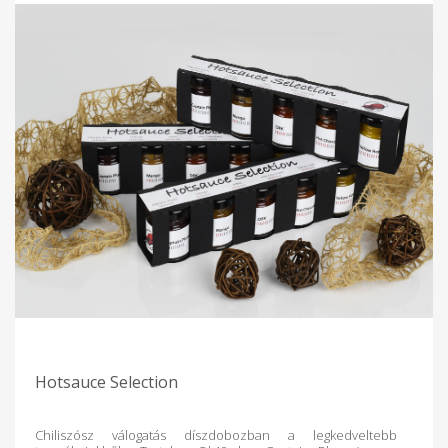
Hotsauce Selection
Chiliszósz válogatás díszdobozban a legkedveltebb