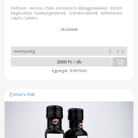
Delirium - mézes- chilis- vörösboros lilahagymalekvár. Kitűnő
kiegészítője hamburgereknek, szendvicseknek. Kellemesen
csípős / pikáns
2000 Ft / db
9.09 Ft/ml
Krisz's Chili